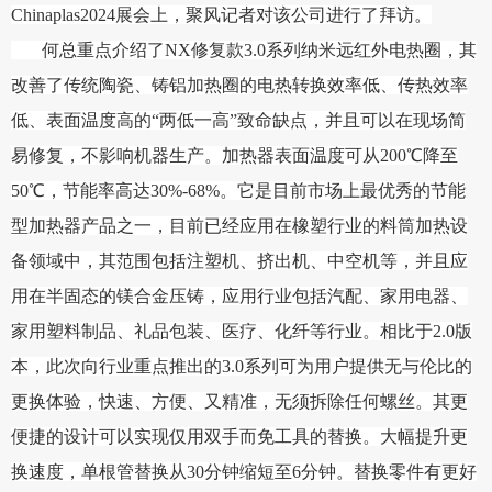
Chinaplas2024展会上，聚风记者对该公司进行了拜访。
何
总重点介绍了NX修复款3.0系列纳米远红外电热圈，其
改善了传统陶瓷、铸铝加热圈的电热转换效率低、传热效率
低、表面温度高的“两低一高”致命缺点，并且可以在现场简
易修复，不影响机器生产。加热器表面温度可从200℃降至
50℃，节能率高达30%-68%。它是目前市场上最优秀的节能
型加热器产品之一，目前已经应用在橡塑行业的料筒加热设
备领域中，其范围包括注塑机、挤出机、中空机等，并且应
用在半固态的镁合金压铸，应用行业包括汽配、家用电器、
家用塑料制品、礼品包装、医疗、化纤等行业。相比于2.0版
本，此次向行业重点推出的3.0系列可为用户提供无与伦比的
更换体验，快速、方便、又精准，无须拆除任何螺丝。其更
便捷的设计可以实现仅用双手而免工具的替换。大幅提升更
换速度，单根管替换从30分钟缩短至6分钟。替换零件有更好