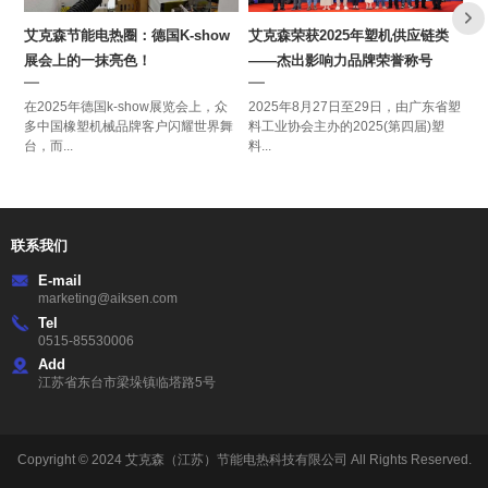
艾克森节能电热圈：德国K-show
艾克森荣获2025年塑机供应链类
C
展会上的一抹亮色！
——杰出影响力品牌荣誉称号
用
在2025年德国k-show展览会上，众
2025年8月27日至29日，由广东省塑
在
多中国橡塑机械品牌客户闪耀世界舞
料工业协会主办的2025(第四届)塑
临
台，而...
料...
占
联系我们
marketing@aiksen.com
0515-85530006
江苏省东台市梁垛镇临塔路5号
Copyright © 2024
艾克森（江苏）节能电热科技有限公司
All Rights Reserved.